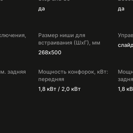
да
да
ключения,
Размер ниши для
Упра
встраивания (ШхГ), мм
слай
268х500
м. задняя
Мощность конфорок, кВт:
Мощн
передняя
задн
1,8 кВт / 2,0 кВт
1,8 кВ