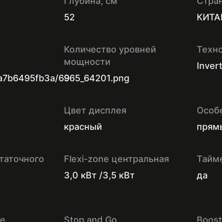
Глубина, см
Стра
52
КИТА
Количество уровней
Техн
мощности
Inver
a7b6495fb3a/6965_64201.png
9
Цвет дисплея
Особ
красный
прям
таточного
Flexi-zone центральная
Тайм
3,0 кВт /3,5 кВт
да
ое
Stop and Go
Boost