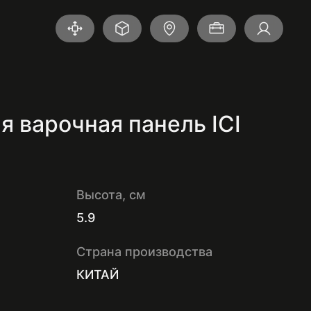
3D-туры
Онлайн-сервисы
Где купить
Портфолио
Вхо
 варочная панель ICI
Высота, см
5.9
Страна производства
КИТАЙ