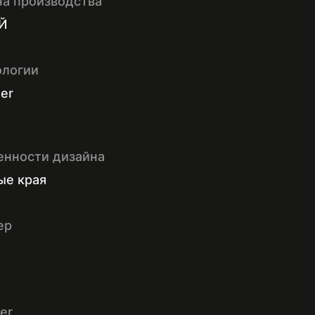
на производства
Й
ологии
ter
енности дизайна
ые края
ер
er