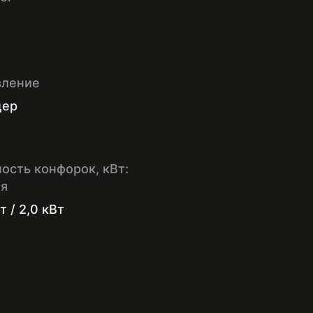
вление
дер
ость конфорок, кВт:
яя
т / 2,0 кВт