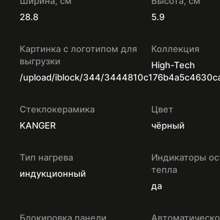
Ширина, см
Высота, см
28.8
5.9
Картинка с логотипом для
Коллекция
выгрузки
High-Tech
/upload/iblock/344/3444810c176b4a5c4630c
Стеклокерамика
Цвет
KANGER
чёрный
Тип нагрева
Индикаторы ос
тепла
индукционный
да
Блокировка панели
Автоматическ