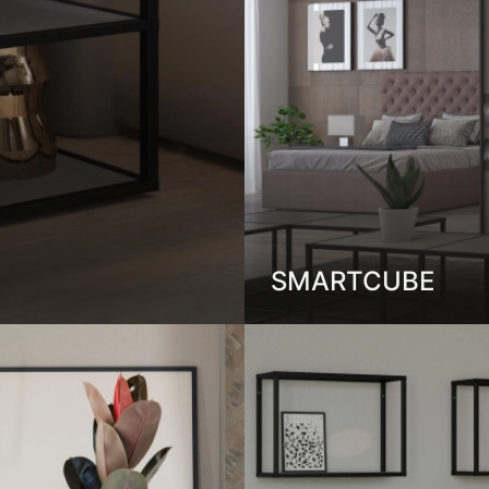
SMАRTCUBE