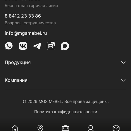
Бесплатная горячая линия
8 8412 23 33 86
Вопросы сотрудничества
info@mgsmebel.ru
MGS Mebel в Whatsapp
MGS Mebel в VK
MGS Mebel в Telegram
MGS Mebel на Rutube
MGS Mebel на MAX
Продукция
Компания
© 2026 MGS MEBEL. Все права защищены.
Политика конфиденциальности
Личный кабинет
На главную
Где купить
Выполненные работы
Онлайн