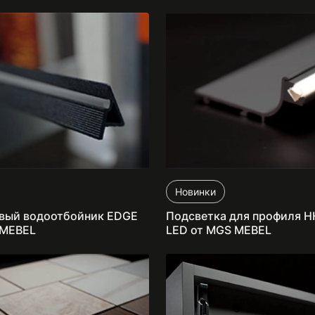
Новинки
вый водоотбойник EDGE
Подсветка для профиля H
 MEBEL
LED от MGS MEBEL