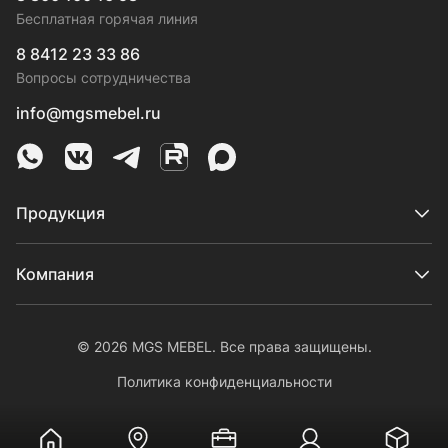
Бесплатная горячая линия
8 8412 23 33 86
Вопросы сотрудничества
info@mgsmebel.ru
MGS Mebel в Whatsapp
MGS Mebel в VK
MGS Mebel в Telegram
MGS Mebel на Rutube
MGS Mebel на MAX
Продукция
Компания
© 2026 MGS MEBEL. Все права защищены.
Политика конфиденциальности
Личный кабинет
На главную
Где купить
Выполненные работы
Онлайн