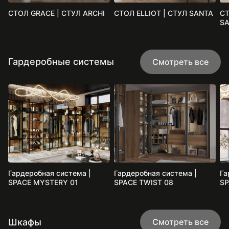
СТОЛ GRACE | СТУЛ ARCHI
СТОЛ ELLIOT | СТУЛ SANTA
СТ
S
Гардеробные системы
Смотреть все
Гардеробная система |
Гардеробная система |
Га
SPACE MYSTERY 01
SPACE TWIST 08
SP
Шкафы
Смотреть все