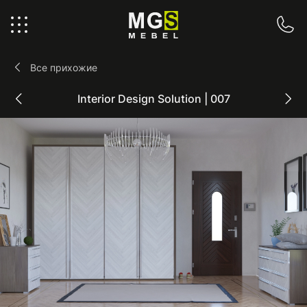
Interior Design Solution | 007
Все прихожие
Interior Design Solution | 007
Предыдущий интерьер
Сле