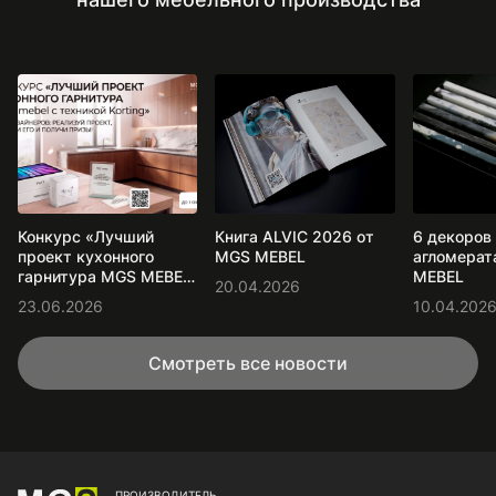
Конкурс «Лучший
Книга ALVIC 2026 от
6 декоров
проект кухонного
MGS MEBEL
агломерат
гарнитура MGS MEBEL
MEBEL
20.04.2026
с техникой Korting»
23.06.2026
10.04.202
Смотреть все новости
ПРОИЗВОДИТЕЛЬ