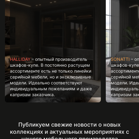
HALLIDAY
– опытный производитель
SONATTI
– о
шкафов-купе. В постоянно растущем
шкафов-купе
ассортименте есть не только линейки
ассортименте
серийной мебели, но и эксклюзивные
серийной ме
модели. Идеально соответствуют
модели. Иде
индивидуальным пожеланиям и даже
индивидуаль
капризам заказчика.
капризам за
Публикуем свежие новости о новых
коллекциях и актуальных мероприятиях с
нашего мебельного производства