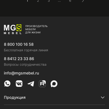
1
2
3
...
6
ПРОИЗВОДИТЕЛЬ
МЕБЕЛИ
ДЛЯ ЖИЗНИ
8 800 100 16 58
Бесплатная горячая линия
8 8412 23 33 86
Вопросы сотрудничества
info@mgsmebel.ru
MGS Mebel в Whatsapp
MGS Mebel в VK
MGS Mebel в Telegram
MGS Mebel на Rutube
MGS Mebel на MAX
Продукция