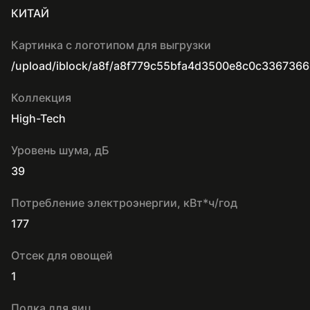
КИТАЙ
Картинка с логотипом для выгрузки
/upload/iblock/a8f/a8f779c55bfa4d3500e8c0c336736
Коллекция
High-Tech
Уровень шума, дБ
39
Потребление электроэнергии, кВт*ч/год
177
Отсек для овощей
1
Полка для яиц