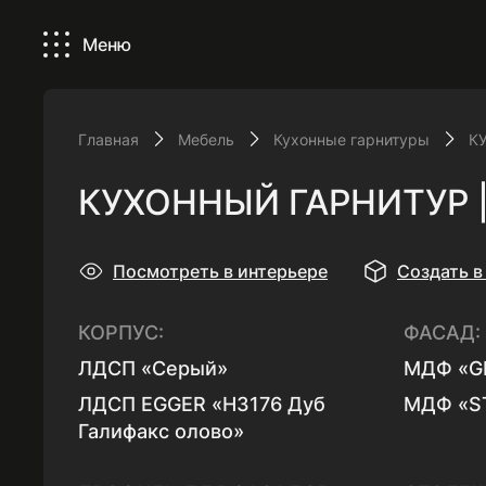
Меню
Главная
Мебель
Кухонные гарнитуры
К
КУХОННЫЙ ГАРНИТУР 
Посмотреть в интерьере
Создать в
КОРПУС:
ФАСАД:
ЛДСП «Серый»
МДФ «GL
ЛДСП EGGER «H3176 Дуб
МДФ «ST
Галифакс олово»