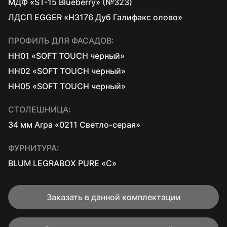
МДФ «ST-15 Blueberry» (№323)
ЛДСП EGGER «H3176 Дуб Галифакс олово»
ПРОФИЛЬ ДЛЯ ФАСАДОВ:
HH01 «SOFT TOUCH черный»
HH02 «SOFT TOUCH черный»
HH05 «SOFT TOUCH черный»
СТОЛЕШНИЦА:
34 мм Arpa «0211 Светло-серая»
ФУРНИТУРА:
BLUM LEGRABOX PURE «С»
Заказать в данной комплектации