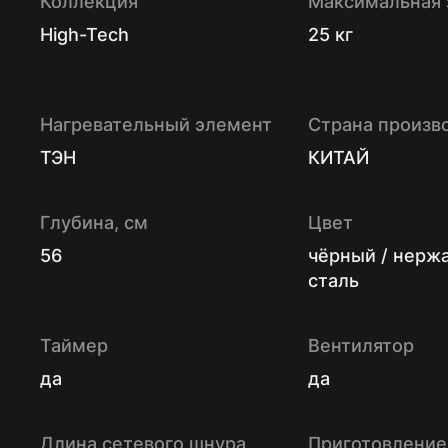
Коллекция
Максимальная 
High-Tech
25 кг
Нагревательный элемент
Страна произв
ТЭН
КИТАЙ
Глубина, см
Цвет
56
чёрный / нер
сталь
Таймер
Вентилятор
да
да
Длина сетевого шнура
Приготовление