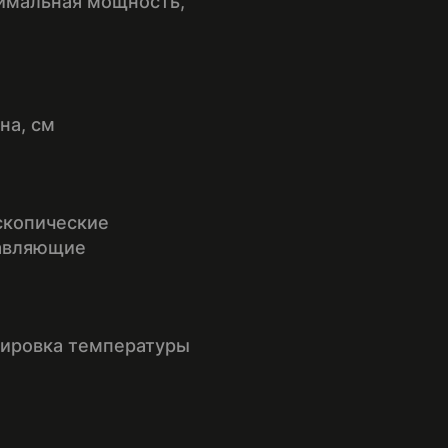
имальная мощность,
на, см
скопические
авляющие
лировка температуры