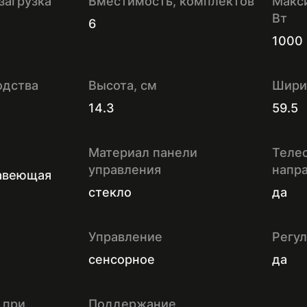
загрузка
Вместимость, комплектов
Макс
Вт
6
1000
одства
Высота, см
Шири
14.3
59.5
Материал панели
Теле
управления
напр
жавеющая
стекло
да
Управление
Регу
сенсорное
да
 при
Поддержание