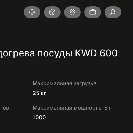
3D-туры
Онлайн-сервисы
Где купить
Портфолио
Вхо
догрева посуды KWD 600
Максимальная загрузка
25 кг
тов
Максимальная мощность, Вт
1000